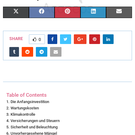
X
F
P
L
E
(
A
I
I
M
T
C
N
N
A
SHARE
0
W
E
T
K
I
I
B
E
E
L
T
O
R
D
T
O
E
I
E
K
S
N
Table of Contents
R
T
Die Anfangsinvestition
Wartungskosten
)
Klimakontrolle
Versicherungen und Steuern
Sicherheit und Beleuchtung
Unvorhergesehene Mängel