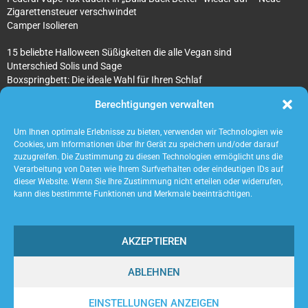
Zigarettensteuer verschwindet
Camper Isolieren
15 beliebte Halloween Süßigkeiten die alle Vegan sind
Unterschied Solis und Sage
Boxspringbett: Die ideale Wahl für Ihren Schlaf
Was sind überhaupt Architekturmodellbauer?
Berechtigungen verwalten
Tipps für Ihr beton ciré Badezimmer
5 unverzichtbare Tipps für die Suche nach einem Mietobjekt
Um Ihnen optimale Erlebnisse zu bieten, verwenden wir Technologien wie
Cookies, um Informationen über Ihr Gerät zu speichern und/oder darauf
zuzugreifen. Die Zustimmung zu diesen Technologien ermöglicht uns die
Verarbeitung von Daten wie Ihrem Surfverhalten oder eindeutigen IDs auf
dieser Website. Wenn Sie Ihre Zustimmung nicht erteilen oder widerrufen,
kann dies bestimmte Funktionen und Merkmale beeinträchtigen.
AKZEPTIEREN
ABLEHNEN
@2023 - www.Acaneos.de. All Right Reserved.
EINSTELLUNGEN ANZEIGEN