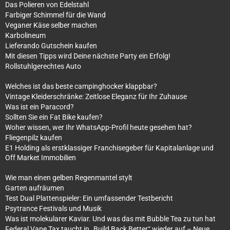
Das Polieren von Edelstahl
Farbiger Schimmel für die Wand
Veganer Käse selber machen
Karbolineum
Lieferando Gutschein kaufen
Mit diesen Tipps wird Deine nächste Party ein Erfolg!
Rollstuhlgerechtes Auto
Welches ist das beste campinghocker klappbar?
Vintage Kleiderschränke: Zeitlose Eleganz für Ihr Zuhause
Was ist ein Paracord?
Sollten Sie ein Fat Bike kaufen?
Woher wissen, wer Ihr WhatsApp-Profil heute gesehen hat?
Fliegenpilz kaufen
E1 Holding als erstklassiger Franchisegeber für Kapitalanlage und
Off Market Immobilien
Wie man einen gelben Regenmantel stylt
Garten aufräumen
Test Dual Plattenspieler: Ein umfassender Testbericht
Psytrance Festivals und Musik
Was ist molekularer Kaviar. Und was das mit Bubble Tea zu tun hat
Federal Vape Tax taucht in „Build Back Better“ wieder auf – Neue