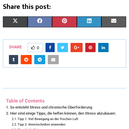
Share this post:
X
F
P
L
E
(
A
I
I
M
T
C
N
N
A
SHARE
0
W
E
T
K
I
I
B
E
E
L
T
O
R
D
T
O
E
I
E
K
S
N
Table of Contents
R
T
So entsteht Stress und chronische Überforderung
Hier sind einige Tipps, die helfen können, den Stress abzubauen:
)
Tipp 1: Viel Bewegung an der frischen Luft
Tipp 2: Atemtechniken anwenden