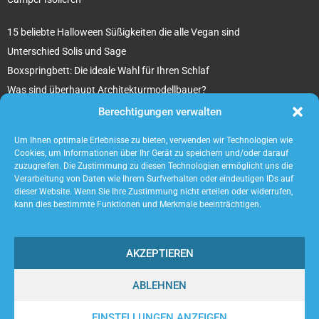
15 beliebte Halloween Süßigkeiten die alle Vegan sind
Unterschied Solis und Sage
Boxspringbett: Die ideale Wahl für Ihren Schlaf
Was sind überhaupt Architekturmodellbauer?
Tipps für Ihr beton ciré Badezimmer
Berechtigungen verwalten
5 unverzichtbare Tipps für die Suche nach einem Mietobjekt
Um Ihnen optimale Erlebnisse zu bieten, verwenden wir Technologien wie
Cookies, um Informationen über Ihr Gerät zu speichern und/oder darauf
zuzugreifen. Die Zustimmung zu diesen Technologien ermöglicht uns die
Verarbeitung von Daten wie Ihrem Surfverhalten oder eindeutigen IDs auf
dieser Website. Wenn Sie Ihre Zustimmung nicht erteilen oder widerrufen,
kann dies bestimmte Funktionen und Merkmale beeinträchtigen.
AKZEPTIEREN
ABLEHNEN
@2023 - www.Acaneos.de. All Right Reserved.
EINSTELLUNGEN ANZEIGEN