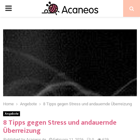
Home
Angebote
8 Tipps gegen Stress und andauernde Überreizung
Angebote
8 Tipps gegen Stress und andauernde
Überreizung
Published by Acaneos.de
February 11, 2026
0
629