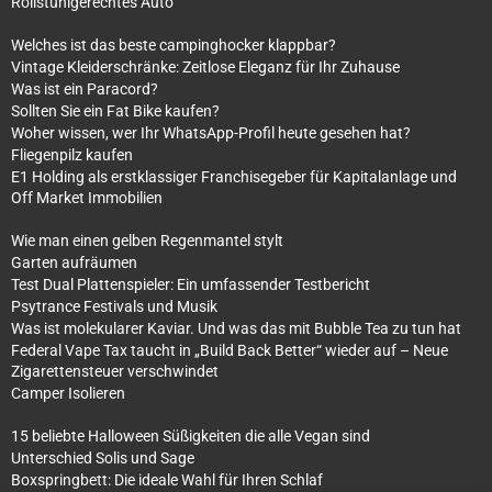
Rollstuhlgerechtes Auto
Welches ist das beste campinghocker klappbar?
Vintage Kleiderschränke: Zeitlose Eleganz für Ihr Zuhause
Was ist ein Paracord?
Sollten Sie ein Fat Bike kaufen?
Woher wissen, wer Ihr WhatsApp-Profil heute gesehen hat?
Fliegenpilz kaufen
E1 Holding als erstklassiger Franchisegeber für Kapitalanlage und
Off Market Immobilien
Wie man einen gelben Regenmantel stylt
Garten aufräumen
Test Dual Plattenspieler: Ein umfassender Testbericht
Psytrance Festivals und Musik
Was ist molekularer Kaviar. Und was das mit Bubble Tea zu tun hat
Federal Vape Tax taucht in „Build Back Better“ wieder auf – Neue
Zigarettensteuer verschwindet
Camper Isolieren
15 beliebte Halloween Süßigkeiten die alle Vegan sind
Unterschied Solis und Sage
Boxspringbett: Die ideale Wahl für Ihren Schlaf