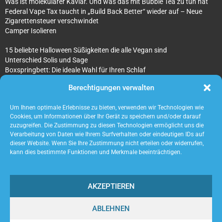
Was ist molekularer Kaviar. Und was das mit Bubble Tea zu tun hat
Federal Vape Tax taucht in „Build Back Better“ wieder auf – Neue
Zigarettensteuer verschwindet
Camper Isolieren
15 beliebte Halloween Süßigkeiten die alle Vegan sind
Unterschied Solis und Sage
Boxspringbett: Die ideale Wahl für Ihren Schlaf
Was sind überhaupt Architekturmodellbauer?
Berechtigungen verwalten
Tipps für Ihr beton ciré Badezimmer
5 unverzichtbare Tipps für die Suche nach einem Mietobjekt
Um Ihnen optimale Erlebnisse zu bieten, verwenden wir Technologien wie
Cookies, um Informationen über Ihr Gerät zu speichern und/oder darauf
zuzugreifen. Die Zustimmung zu diesen Technologien ermöglicht uns die
Verarbeitung von Daten wie Ihrem Surfverhalten oder eindeutigen IDs auf
dieser Website. Wenn Sie Ihre Zustimmung nicht erteilen oder widerrufen,
kann dies bestimmte Funktionen und Merkmale beeinträchtigen.
AKZEPTIEREN
ABLEHNEN