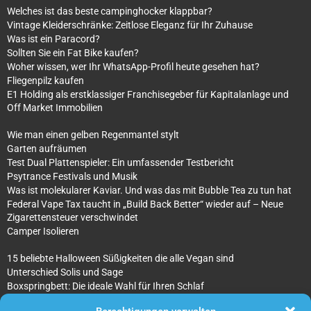
Welches ist das beste campinghocker klappbar?
Vintage Kleiderschränke: Zeitlose Eleganz für Ihr Zuhause
Was ist ein Paracord?
Sollten Sie ein Fat Bike kaufen?
Woher wissen, wer Ihr WhatsApp-Profil heute gesehen hat?
Fliegenpilz kaufen
E1 Holding als erstklassiger Franchisegeber für Kapitalanlage und
Off Market Immobilien
Wie man einen gelben Regenmantel stylt
Garten aufräumen
Test Dual Plattenspieler: Ein umfassender Testbericht
Psytrance Festivals und Musik
Was ist molekularer Kaviar. Und was das mit Bubble Tea zu tun hat
Federal Vape Tax taucht in „Build Back Better“ wieder auf – Neue
Zigarettensteuer verschwindet
Camper Isolieren
15 beliebte Halloween Süßigkeiten die alle Vegan sind
Unterschied Solis und Sage
Boxspringbett: Die ideale Wahl für Ihren Schlaf
Was sind überhaupt Architekturmodellbauer?