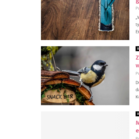
g
P
„
t
E
B
Z
w
P
D
d
K
B
M
e
P