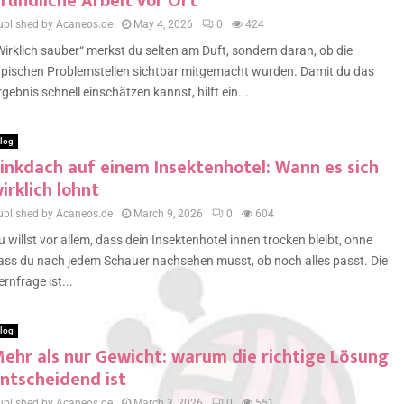
ründliche Arbeit vor Ort
ublished by Acaneos.de
May 4, 2026
0
424
Wirklich sauber“ merkst du selten am Duft, sondern daran, ob die
ypischen Problemstellen sichtbar mitgemacht wurden. Damit du das
rgebnis schnell einschätzen kannst, hilft ein...
log
inkdach auf einem Insektenhotel: Wann es sich
irklich lohnt
ublished by Acaneos.de
March 9, 2026
0
604
u willst vor allem, dass dein Insektenhotel innen trocken bleibt, ohne
ass du nach jedem Schauer nachsehen musst, ob noch alles passt. Die
ernfrage ist...
log
ehr als nur Gewicht: warum die richtige Lösung
ntscheidend ist
ublished by Acaneos.de
March 3, 2026
0
551