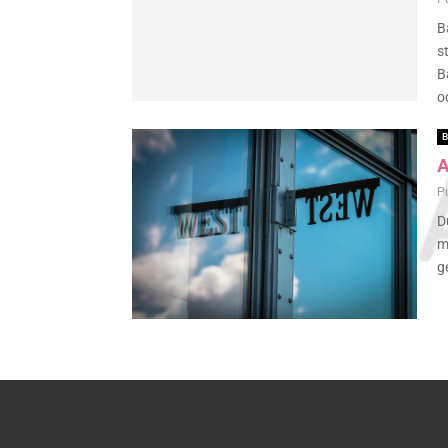
B
s
B
o
B
A
P
D
m
g