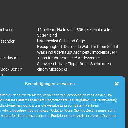
l stylt
15 beliebte Halloween Süßigkeiten die alle
Vegan sind
Unterschied Solis und Sage
fassender
Boxspringbett: Die ideale Wahl für Ihren Schlaf
Was sind überhaupt Architekturmodellbauer?
was das mit
Tipps für Ihr beton ciré Badezimmer
5 unverzichtbare Tipps für die Suche nach
 Back Better“
einem Mietobjekt
uer
Berechtigungen verwalten
imale Erlebnisse zu bieten, verwenden wir Technologien wie Cookies, um
n über Ihr Gerät zu speichern und/oder darauf zuzugreifen. Die Zustimmung
chnologien ermöglicht uns die Verarbeitung von Daten wie Ihrem
n oder eindeutigen IDs auf dieser Website. Wenn Sie Ihre Zustimmung nicht
r widerrufen, kann dies bestimmte Funktionen und Merkmale beeinträchtigen.