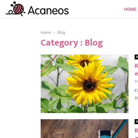
HOME
Home
Blog
Category : Blog
B
K
e
P
F
z
B
R