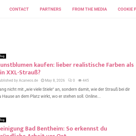
CONTACT
PARTNERS
FROM THE MEDIA
COOKIE 
log
unstblumen kaufen: lieber realistische Farben als
in XXL-Strauß?
ublished by Acaneos.de
May 8, 2026
0
445
ang nicht mit „wie viele Stiele“ an, sondern damit, wie der Strauß bei dir
u Hause an dem Platz wirkt, wo er stehen soll. Online...
log
einigung Bad Bentheim: So erkennst du