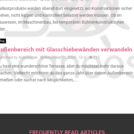
allastprodukte werden überall dort eingesetzt, wo Konstruktionen sicher
tehen, nicht kippen und kontrolliert belastet werden müssen. Ob im
auwesen, im Maschinenbau, bei temporären Bühnenkonstruktionen
der...
log
ußenbereich mit Glasschiebewänden verwandeln
ublished by Acaneos.de
November 11, 2025
0
715
u hast eine wunderschöne Terrasse, aber du möchtest mehr daraus
achen. Vielleicht möchtest du das ganze Jahr über deinen Außenbereich
enießen oder suchst nach Möglichkeiten,...
FREQUENTLY READ ARTICLES