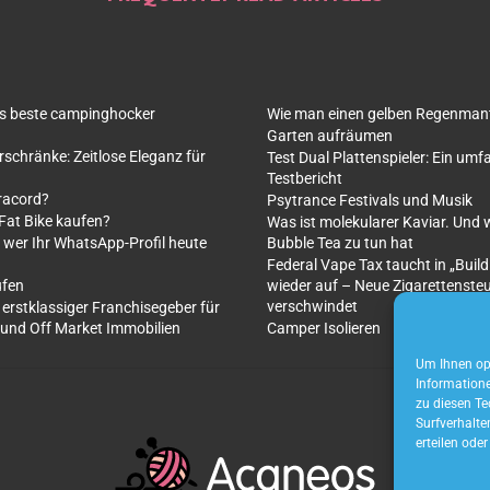
as beste campinghocker
Wie man einen gelben Regenmante
Garten aufräumen
rschränke: Zeitlose Eleganz für
Test Dual Plattenspieler: Ein um
Testbericht
racord?
Psytrance Festivals und Musik
 Fat Bike kaufen?
Was ist molekularer Kaviar. Und 
 wer Ihr WhatsApp-Profil heute
Bubble Tea zu tun hat
Federal Vape Tax taucht in „Build
ufen
wieder auf – Neue Zigarettenste
verschwindet
 erstklassiger Franchisegeber für
 und Off Market Immobilien
Camper Isolieren
Um Ihnen opt
Informatione
zu diesen Te
Surfverhalte
erteilen ode