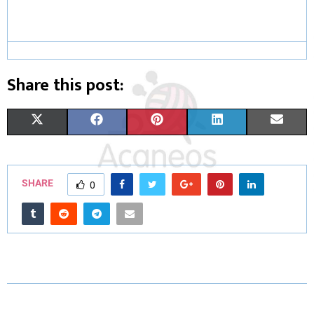
Share this post:
X
F
P
L
E
(
A
I
I
M
T
C
N
N
A
SHARE
0
W
E
T
K
I
I
B
E
E
L
T
O
R
D
T
O
E
I
E
K
S
N