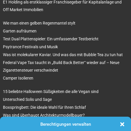
E1 Holding als erstklassiger Franchisegeber für Kapitalanlage und
Off Market Immobilien
Wie man einen gelben Regenmantel stylt
Garten aufräumen
Test Dual Plattenspieler: Ein umfassender Testbericht
Psytrance Festivals und Musik
Was ist molekularer Kaviar. Und was das mit Bubble Tea zu tun hat
Federal Vape Tax taucht in „Build Back Better“ wieder auf – Neue
Zigarettensteuer verschwindet
Camper Isolieren
15 beliebte Halloween Süßigkeiten die alle Vegan sind
Unterschied Solis und Sage
Boxspringbett: Die ideale Wahl für Ihren Schlaf
Was sind überhaupt Architekturmodellbauer?
Tipps für Ihr beton ciré Badezimmer
Berechtigungen verwalten
5 unverzichtbare Tipps für die Suche nach einem Mietobjekt