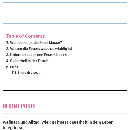
T
O
R
D
T
O
E
I
E
K
S
N
Table of Contents
R
T
Was bedeutet die Feuerklasse?
Warum die Feuerklasse so wichtig ist
)
Unterschiede in den Feuerklassen
Sicherheit in der Praxis
Fazit
Share this post:
RECENT POSTS
Wellness und Alltag: Wie du Fitness dauerhaft in dein Leben
integrierst