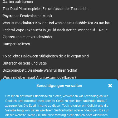
Garten aufräumen
Test Dual Plattenspieler: Ein umfassender Testbericht
Psytrance Festivals und Musik
Was ist molekularer Kaviar. Und was das mit Bubble Tea zu tun hat
Federal Vape Tax taucht in „Build Back Better“ wieder auf – Neue
Zigarettensteuer verschwindet
Camper Isolieren
15 beliebte Halloween Süßigkeiten die alle Vegan sind
Unterschied Solis und Sage
Boxspringbett: Die ideale Wahl für Ihren Schlaf
Was sind überhaupt Architekturmodellbauer?
Tipps für Ihr beton ciré Badezimmer
Berechtigungen verwalten
5 unverzichtbare Tipps für die Suche nach einem Mietobjekt
Um Ihnen optimale Erlebnisse zu bieten, verwenden wir Technologien wie
Cookies, um Informationen über Ihr Gerät zu speichern und/oder darauf
zuzugreifen. Die Zustimmung zu diesen Technologien ermöglicht uns die
Verarbeitung von Daten wie Ihrem Surfverhalten oder eindeutigen IDs auf
dieser Website. Wenn Sie Ihre Zustimmung nicht erteilen oder widerrufen,