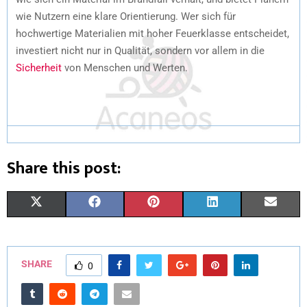
wie Nutzern eine klare Orientierung. Wer sich für
hochwertige Materialien mit hoher Feuerklasse entscheidet,
investiert nicht nur in Qualität, sondern vor allem in die
Sicherheit
von Menschen und Werten.
Share this post:
X
F
P
L
E
(
A
I
I
M
T
C
N
N
A
SHARE
0
W
E
T
K
I
I
B
E
E
L