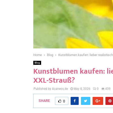
Home
Blog
Kunstblumen kaufen: lieber realistisc
Blog
Kunstblumen kaufen: lie
XXL-Strauß?
Published by Acaneos.de
May 8, 2026
0
439
SHARE
0