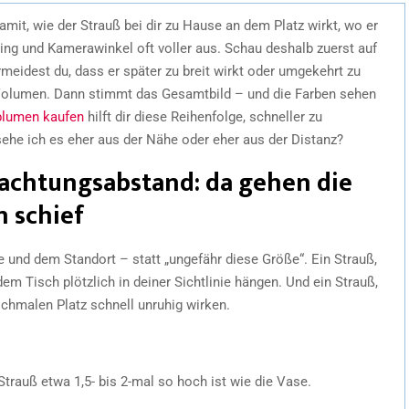
damit, wie der Strauß bei dir zu Hause an dem Platz wirkt, wo er
yling und Kamerawinkel oft voller aus. Schau deshalb zuerst auf
eidest du, dass er später zu breit wirkt oder umgekehrt zu
 Volumen. Dann stimmt das Gesamtbild – und die Farben sehen
blumen kaufen
hilft dir diese Reihenfolge, schneller zu
ehe ich es eher aus der Nähe oder eher aus der Distanz?
rachtungsabstand: da gehen die
 schief
e und dem Standort – statt „ungefähr diese Größe“. Ein Strauß,
dem Tisch plötzlich in deiner Sichtlinie hängen. Und ein Strauß,
 schmalen Platz schnell unruhig wirken.
trauß etwa 1,5- bis 2-mal so hoch ist wie die Vase.