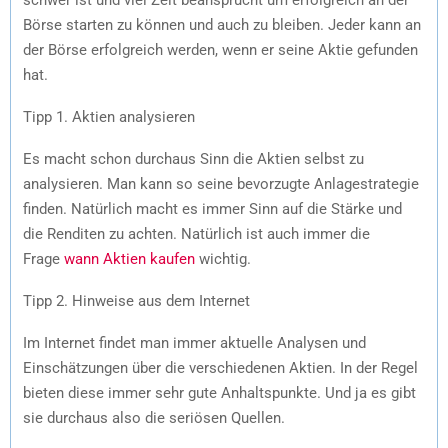
Börse starten zu können und auch zu bleiben. Jeder kann an
der Börse erfolgreich werden, wenn er seine Aktie gefunden
hat.
Tipp 1. Aktien analysieren
Es macht schon durchaus Sinn die Aktien selbst zu
analysieren. Man kann so seine bevorzugte Anlagestrategie
finden. Natürlich macht es immer Sinn auf die Stärke und
die Renditen zu achten. Natürlich ist auch immer die
Frage
wann Aktien kaufen
wichtig.
Tipp 2. Hinweise aus dem Internet
Im Internet findet man immer aktuelle Analysen und
Einschätzungen über die verschiedenen Aktien. In der Regel
bieten diese immer sehr gute Anhaltspunkte. Und ja es gibt
sie durchaus also die seriösen Quellen.