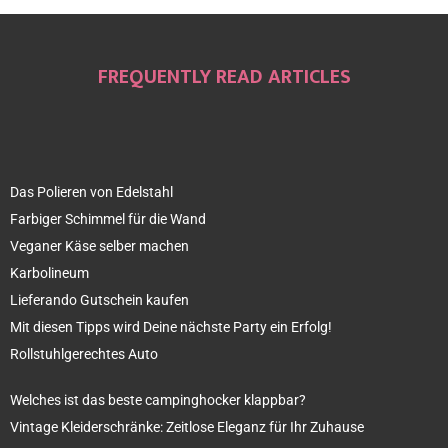
FREQUENTLY READ ARTICLES
Das Polieren von Edelstahl
Farbiger Schimmel für die Wand
Veganer Käse selber machen
Karbolineum
Lieferando Gutschein kaufen
Mit diesen Tipps wird Deine nächste Party ein Erfolg!
Rollstuhlgerechtes Auto
Welches ist das beste campinghocker klappbar?
Vintage Kleiderschränke: Zeitlose Eleganz für Ihr Zuhause