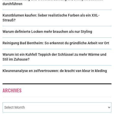
durchführen
Kunstblumen kaufen: lieber realistische Farben als ein XXL-
Strauß?
Warum definierte Locken mehr brauchen als nur Styling
Reinigung Bad Bentheim: So erkennst du gründliche Arbeit vor Ort
Warum ist ein Kuhfell Teppich der Schlüssel zu mehr Wärme und
Stil im Zuhause?
Kleurenanalyse en zelfvertrouwen: de kracht van kleur in kleding
ARCHIVES