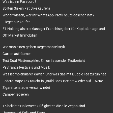
Was ist ein Paracord?
Sollten Sie ein Fat Bike kaufen?
Woher wissen, wer Ihr WhatsApp-Profil heute gesehen hat?
Fliegenpilz kaufen
E1 Holding als erstklassiger Franchisegeber für Kapitalanlage und
Off Market Immobilien
Wie man einen gelben Regenmantel stylt
Garten aufräumen
Test Dual Plattenspieler: Ein umfassender Testbericht
Psytrance Festivals und Musik
Was ist molekularer Kaviar. Und was das mit Bubble Tea zu tun hat
Federal Vape Tax taucht in „Build Back Better“ wieder auf – Neue
Zigarettensteuer verschwindet
Camper Isolieren
15 beliebte Halloween Süßigkeiten die alle Vegan sind
Unterschied Solis und Sage