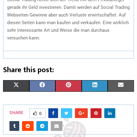
gerade ihr Geld investieren. Damit werden auf Social Trading
Webseiten Gewinne aber auch Verluste erwirtschaftet. Auf
diesen Seiten kann man kaufen und verkaufen. Eine wirklich
sehr interessante Art und Weise die man durchaus
versuchen kann.
Share this post:
X
F
P
L
E
(
A
I
I
M
T
C
N
N
A
SHARE
0
W
E
T
K
I
I
B
E
E
L