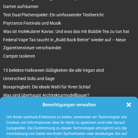
Garten aufräumen
Test Dual Plattenspieler: Ein umfassender Testbericht
Psytrance Festivals und Musik
Was ist molekularer Kaviar. Und was das mit Bubble Tea zu tun hat
Federal Vape Tax taucht in „Build Back Better“ wieder auf – Neue
Zigarettensteuer verschwindet
Camper Isolieren
15 beliebte Halloween Süßigkeiten die alle Vegan sind
Unterschied Solis und Sage
Boxspringbett: Die ideale Wahl für Ihren Schlaf
Was sind überhaupt Architekturmodellbauer?
Tipps für Ihr beton ciré Badezimmer
Berechtigungen verwalten
5 unverzichtbare Tipps für die Suche nach einem Mietobjekt
Um Ihnen optimale Erlebnisse zu bieten, verwenden wir Technologien wie
Cookies, um Informationen über Ihr Gerät zu speichern und/oder darauf
zuzugreifen. Die Zustimmung zu diesen Technologien ermöglicht uns die
Verarbeitung von Daten wie Ihrem Surfverhalten oder eindeutigen IDs auf