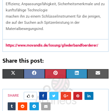
Effizienz, Anpassungsfähigkeit, Sicherheitsmerkmale und zu
kunftsfähige Technologie
machen ihn zu einem Schlüsselinstrument für die jenigen,
die auf der Suchen ach Spitzenleistung in der
Materialbewegungsind.
https://www.movandis.de/losung/gliederbandfoerderer/
Share this post:
X
F
P
L
E
(
A
I
I
M
T
C
N
N
A
SHARE
0
W
E
T
K
I
I
B
E
E
L