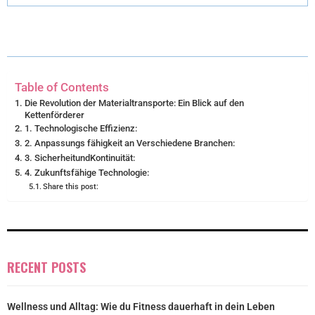
T
O
R
D
T
O
E
I
E
K
S
N
Table of Contents
R
T
Die Revolution der Materialtransporte: Ein Blick auf den
Kettenförderer
)
1. Technologische Effizienz:
2. Anpassungs fähigkeit an Verschiedene Branchen:
3. SicherheitundKontinuität:
4. Zukunftsfähige Technologie:
Share this post:
RECENT POSTS
Wellness und Alltag: Wie du Fitness dauerhaft in dein Leben