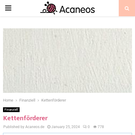
Home
Finanziell
Kettenförderer
Finanziell
Kettenförderer
Published by Acaneos.de
January 25, 2024
0
778