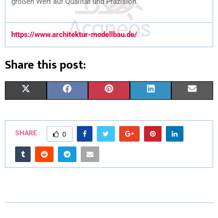
großen Wert auf Qualität und Präzision.
https://www.architektur-modellbau.de/
Share this post:
X
F
P
L
E
(
A
I
I
M
T
C
N
N
A
SHARE
0
W
E
T
K
I
I
B
E
E
L
T
O
R
D
T
O
E
I
E
K
S
N