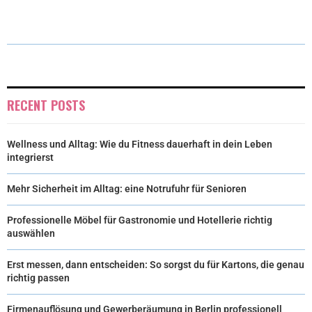
T
O
R
D
T
O
E
I
E
K
S
N
R
T
RECENT POSTS
)
Wellness und Alltag: Wie du Fitness dauerhaft in dein Leben
integrierst
Mehr Sicherheit im Alltag: eine Notrufuhr für Senioren
Professionelle Möbel für Gastronomie und Hotellerie richtig
auswählen
Erst messen, dann entscheiden: So sorgst du für Kartons, die genau
richtig passen
Firmenauflösung und Gewerberäumung in Berlin professionell