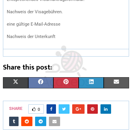
Nachweis der Visagebühren.
eine gültige E-Mail-Adresse
Nachweis der Unterkunft
Share this post:
X
F
P
L
E
(
A
I
I
M
T
C
N
N
A
SHARE
0
W
E
T
K
I
I
B
E
E
L