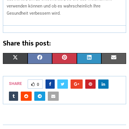
verwenden können und ob es wahrscheinlich Ihre
Gesundheit verbessern wird.
Share this post:
X
F
P
L
E
(
A
I
I
M
T
C
N
N
A
SHARE
0
W
E
T
K
I
I
B
E
E
L
T
O
R
D
T
O
E
I