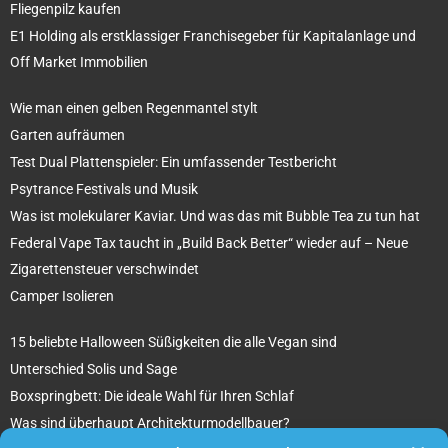
Fliegenpilz kaufen
E1 Holding als erstklassiger Franchisegeber für Kapitalanlage und
Off Market Immobilien
Wie man einen gelben Regenmantel stylt
Garten aufräumen
Test Dual Plattenspieler: Ein umfassender Testbericht
Psytrance Festivals und Musik
Was ist molekularer Kaviar. Und was das mit Bubble Tea zu tun hat
Federal Vape Tax taucht in „Build Back Better“ wieder auf – Neue
Zigarettensteuer verschwindet
Camper Isolieren
15 beliebte Halloween Süßigkeiten die alle Vegan sind
Unterschied Solis und Sage
Boxspringbett: Die ideale Wahl für Ihren Schlaf
Was sind überhaupt Architekturmodellbauer?