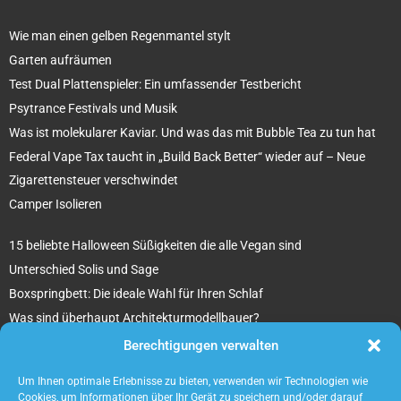
Wie man einen gelben Regenmantel stylt
Garten aufräumen
Test Dual Plattenspieler: Ein umfassender Testbericht
Psytrance Festivals und Musik
Was ist molekularer Kaviar. Und was das mit Bubble Tea zu tun hat
Federal Vape Tax taucht in „Build Back Better“ wieder auf – Neue
Zigarettensteuer verschwindet
Camper Isolieren
15 beliebte Halloween Süßigkeiten die alle Vegan sind
Unterschied Solis und Sage
Boxspringbett: Die ideale Wahl für Ihren Schlaf
Was sind überhaupt Architekturmodellbauer?
Tipps für Ihr beton ciré Badezimmer
Berechtigungen verwalten
5 unverzichtbare Tipps für die Suche nach einem Mietobjekt
Um Ihnen optimale Erlebnisse zu bieten, verwenden wir Technologien wie
Cookies, um Informationen über Ihr Gerät zu speichern und/oder darauf