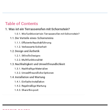
T
O
R
D
T
O
E
I
E
K
S
N
Table of Contents
R
T
Was ist ein Terrassenofen mit Schornstein?
Wie funktioniert ein Terrassenofen mit Schornstein?
)
Die Vorteile eines Schornsteins
Effiziente Rauchabführung
Verbesserte Sicherheit
Design und Ästhetik
Stilvolle Designs
Multifunktionalität
Nachhaltigkeit und Umweltfreundlichkeit
Nachhaltige Materialien
Umweltfreundliche Optionen
Installation und Wartung
Einfache Installation
Regelmäßige Wartung
Share this post: