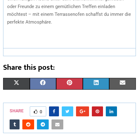
oder Freunde zu einem gemütlichen Treffen einladen
möchtest – mit einem Terrassenofen schaffst du immer die
perfekte Atmosphäre.
Share this post:
X
F
P
L
E
(
A
I
I
M
T
C
N
N
A
SHARE
0
W
E
T
K
I
I
B
E
E
L