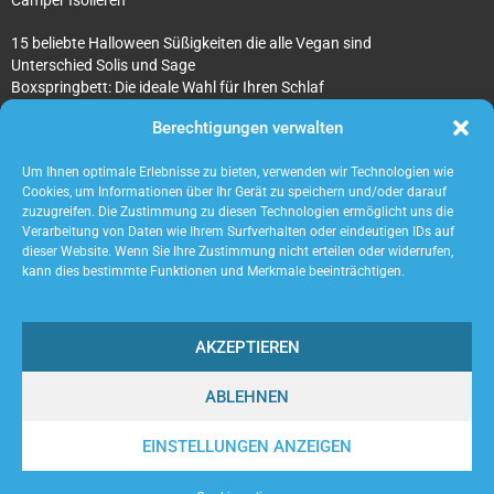
Camper Isolieren
15 beliebte Halloween Süßigkeiten die alle Vegan sind
Unterschied Solis und Sage
Boxspringbett: Die ideale Wahl für Ihren Schlaf
Was sind überhaupt Architekturmodellbauer?
Berechtigungen verwalten
Tipps für Ihr beton ciré Badezimmer
5 unverzichtbare Tipps für die Suche nach einem Mietobjekt
Um Ihnen optimale Erlebnisse zu bieten, verwenden wir Technologien wie
Cookies, um Informationen über Ihr Gerät zu speichern und/oder darauf
zuzugreifen. Die Zustimmung zu diesen Technologien ermöglicht uns die
Verarbeitung von Daten wie Ihrem Surfverhalten oder eindeutigen IDs auf
dieser Website. Wenn Sie Ihre Zustimmung nicht erteilen oder widerrufen,
kann dies bestimmte Funktionen und Merkmale beeinträchtigen.
AKZEPTIEREN
ABLEHNEN
@2023 - www.Acaneos.de. All Right Reserved.
EINSTELLUNGEN ANZEIGEN
Home
Cookie policy (EU)
Our authors
Partners
Website index