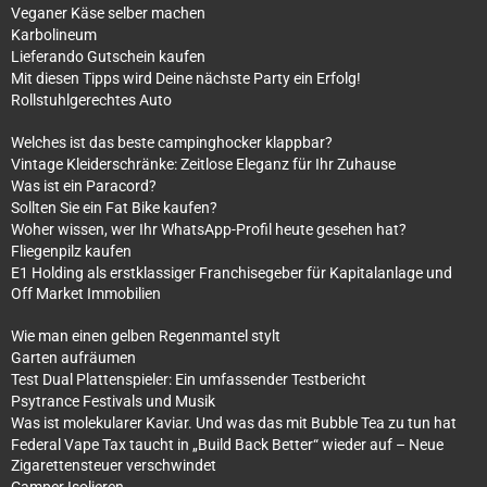
Veganer Käse selber machen
Karbolineum
Lieferando Gutschein kaufen
Mit diesen Tipps wird Deine nächste Party ein Erfolg!
Rollstuhlgerechtes Auto
Welches ist das beste campinghocker klappbar?
Vintage Kleiderschränke: Zeitlose Eleganz für Ihr Zuhause
Was ist ein Paracord?
Sollten Sie ein Fat Bike kaufen?
Woher wissen, wer Ihr WhatsApp-Profil heute gesehen hat?
Fliegenpilz kaufen
E1 Holding als erstklassiger Franchisegeber für Kapitalanlage und
Off Market Immobilien
Wie man einen gelben Regenmantel stylt
Garten aufräumen
Test Dual Plattenspieler: Ein umfassender Testbericht
Psytrance Festivals und Musik
Was ist molekularer Kaviar. Und was das mit Bubble Tea zu tun hat
Federal Vape Tax taucht in „Build Back Better“ wieder auf – Neue
Zigarettensteuer verschwindet