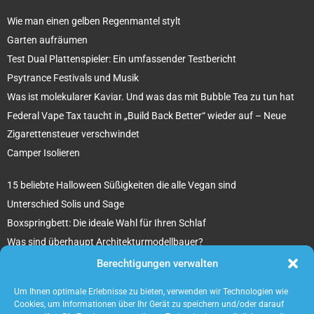
Wie man einen gelben Regenmantel stylt
Garten aufräumen
Test Dual Plattenspieler: Ein umfassender Testbericht
Psytrance Festivals und Musik
Was ist molekularer Kaviar. Und was das mit Bubble Tea zu tun hat
Federal Vape Tax taucht in „Build Back Better“ wieder auf – Neue
Zigarettensteuer verschwindet
Camper Isolieren
15 beliebte Halloween Süßigkeiten die alle Vegan sind
Unterschied Solis und Sage
Boxspringbett: Die ideale Wahl für Ihren Schlaf
Was sind überhaupt Architekturmodellbauer?
Tipps für Ihr beton ciré Badezimmer
Berechtigungen verwalten
5 unverzichtbare Tipps für die Suche nach einem Mietobjekt
Um Ihnen optimale Erlebnisse zu bieten, verwenden wir Technologien wie
Cookies, um Informationen über Ihr Gerät zu speichern und/oder darauf