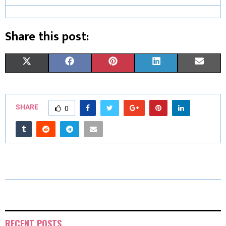
Share this post:
X
F
P
L
E
(
A
I
I
M
T
C
N
N
A
SHARE
0
W
E
T
K
I
I
B
E
E
L
T
O
R
D
T
O
E
I
E
K
S
N
R
T
RECENT POSTS