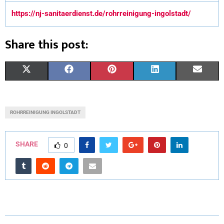
https://nj-sanitaerdienst.de/rohrreinigung-ingolstadt/
Share this post:
X
F
P
L
E
(
A
I
I
M
T
C
N
N
A
ROHRREINIGUNG INGOLSTADT
W
E
T
K
I
I
B
E
E
L
SHARE
0
T
O
R
D
T
O
E
I
E
K
S
N
R
T