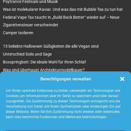
Psytrance Festivals und Musik
Was ist molekularer Kaviar. Und was das mit Bubble Tea zu tun hat
Federal Vape Tax taucht in „Build Back Better“ wieder auf – Neue
Zigarettensteuer verschwindet
Camper Isolieren
15 beliebte Halloween Süßigkeiten die alle Vegan sind
Unterschied Solis und Sage
Boxspringbett: Die ideale Wahl für Ihren Schlaf
Was sind überhaupt Architekturmodellbauer?
Tipps für Ihr beton ciré Badezimmer
Berechtigungen verwalten
5 unverzichtbare Tipps für die Suche nach einem Mietobjekt
Um Ihnen optimale Erlebnisse zu bieten, verwenden wir Technologien wie
Cookies, um Informationen über Ihr Gerät zu speichern und/oder darauf
zuzugreifen. Die Zustimmung zu diesen Technologien ermöglicht uns die
Verarbeitung von Daten wie Ihrem Surfverhalten oder eindeutigen IDs auf
dieser Website. Wenn Sie Ihre Zustimmung nicht erteilen oder widerrufen,
kann dies bestimmte Funktionen und Merkmale beeinträchtigen.