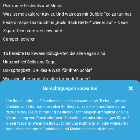
Psytrance Festivals und Musik
Was ist molekularer Kaviar. Und was das mit Bubble Tea zu tun hat
Federal Vape Tax taucht in „Build Back Better“ wieder auf – Neue
Zigarettensteuer verschwindet
Camper Isolieren
15 beliebte Halloween Süßigkeiten die alle Vegan sind
Unterschied Solis und Sage
Boxspringbett: Die ideale Wahl für Ihren Schlaf
Was sind überhaupt Architekturmodellbauer?
Tipps für Ihr beton ciré Badezimmer
Berechtigungen verwalten
5 unverzichtbare Tipps für die Suche nach einem Mietobjekt
Um Ihnen optimale Erlebnisse zu bieten, verwenden wir Technologien wie
Cookies, um Informationen über Ihr Gerät zu speichern und/oder darauf
zuzugreifen. Die Zustimmung zu diesen Technologien ermöglicht uns die
Verarbeitung von Daten wie Ihrem Surfverhalten oder eindeutigen IDs auf
dieser Website. Wenn Sie Ihre Zustimmung nicht erteilen oder widerrufen,
kann dies bestimmte Funktionen und Merkmale beeinträchtigen.