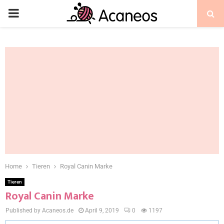
Home
Tieren
Royal Canin Marke
Tieren
Royal Canin Marke
Published by Acaneos.de
April 9, 2019
0
1197