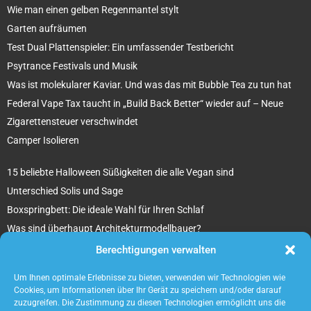
Wie man einen gelben Regenmantel stylt
Garten aufräumen
Test Dual Plattenspieler: Ein umfassender Testbericht
Psytrance Festivals und Musik
Was ist molekularer Kaviar. Und was das mit Bubble Tea zu tun hat
Federal Vape Tax taucht in „Build Back Better“ wieder auf – Neue
Zigarettensteuer verschwindet
Camper Isolieren
15 beliebte Halloween Süßigkeiten die alle Vegan sind
Unterschied Solis und Sage
Boxspringbett: Die ideale Wahl für Ihren Schlaf
Was sind überhaupt Architekturmodellbauer?
Tipps für Ihr beton ciré Badezimmer
Berechtigungen verwalten
5 unverzichtbare Tipps für die Suche nach einem Mietobjekt
Um Ihnen optimale Erlebnisse zu bieten, verwenden wir Technologien wie
Cookies, um Informationen über Ihr Gerät zu speichern und/oder darauf
zuzugreifen. Die Zustimmung zu diesen Technologien ermöglicht uns die