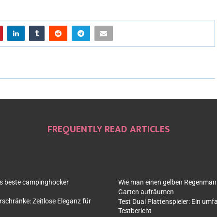
FREQUENTLY READ ARTICLES
as beste campinghocker
Wie man einen gelben Regenmante
Garten aufräumen
rschränke: Zeitlose Eleganz für
Test Dual Plattenspieler: Ein um
Testbericht