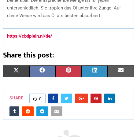
bemerkbar. Die entsprechende Menge ist für jeden
unterschiedlich. Sie tropfen das Öl unter Ihre Zunge. Auf
diese Weise wird das Öl am besten absorbiert.
https://cbdplein.nl/de/
Share this post:
X
F
P
L
E
(
A
I
I
M
T
C
N
N
A
SHARE
0
W
E
T
K
I
I
B
E
E
L
T
O
R
D