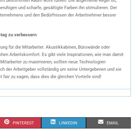
inem bestimmten Raum wohl fühlen. Die allgemeine Regel ist,
ruhigen und scharfe, gesättigte Farben ihn stimulieren. Der
Unternehmens und den Bedürfnissen der Arbeitnehmer besser
stag zu verbessern
ung für die Mitarbeiter. Akustikkabinen, Bürowände oder
ohen Arbeitskomfort. Es gibt viele Inspirationen, wie man damit
Mitarbeiter zu maximieren, sollten neue Technologien
h der Arbeitgeber vollständig um seine Untergebenen und sie
t fair zu sagen, dass dies die gleichen Vorteile sind!
PINTEREST
LINKEDIN
EMAIL