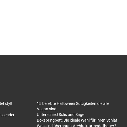
l stylt
15 beliebte Halloween Süßigkeiten die alle
Vegan sind
Unterschied Solis und Sage
fassender
Boxspringbett: Die ideale Wahl für Ihren Schlaf
Was sind überhaupt Architekturmodellbauer?