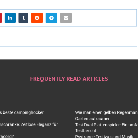
FREQUENTLY READ ARTICLES
as beste campinghocker
Wie man einen gelben Regenmante
Garten aufräumen
rschränke: Zeitlose Eleganz für
Test Dual Plattenspieler: Ein um
Testbericht
racord?
Psytrance Festivals und Musik