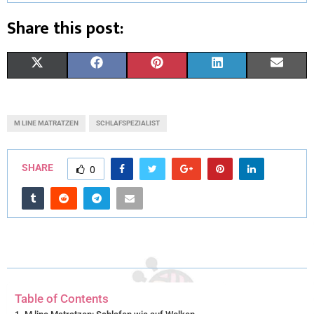
Share this post:
X
F
P
L
E
(
A
I
I
M
T
C
N
N
A
M LINE MATRATZEN
SCHLAFSPEZIALIST
W
E
T
K
I
I
B
E
E
L
SHARE
0
T
O
R
D
T
O
E
I
E
K
S
N
R
T
)
Table of Contents