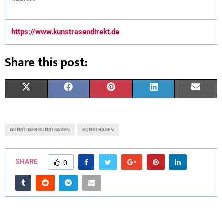
https://www.kunstrasendirekt.de
Share this post:
X
F
P
L
E
(
A
I
I
M
T
C
N
N
A
GÜNSTIGER KUNSTRASEN
KUNSTRASEN
W
E
T
K
I
I
B
E
E
L
SHARE
0
T
O
R
D
T
O
E
I
E
K
S
N