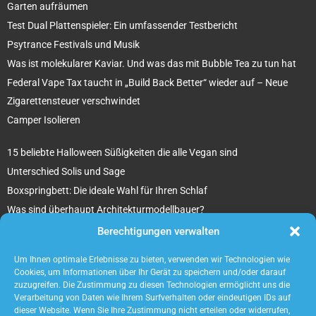
Garten aufräumen
Test Dual Plattenspieler: Ein umfassender Testbericht
Psytrance Festivals und Musik
Was ist molekularer Kaviar. Und was das mit Bubble Tea zu tun hat
Federal Vape Tax taucht in „Build Back Better“ wieder auf – Neue
Zigarettensteuer verschwindet
Camper Isolieren
15 beliebte Halloween Süßigkeiten die alle Vegan sind
Unterschied Solis und Sage
Boxspringbett: Die ideale Wahl für Ihren Schlaf
Was sind überhaupt Architekturmodellbauer?
Tipps für Ihr beton ciré Badezimmer
Berechtigungen verwalten
5 unverzichtbare Tipps für die Suche nach einem Mietobjekt
Um Ihnen optimale Erlebnisse zu bieten, verwenden wir Technologien wie
Cookies, um Informationen über Ihr Gerät zu speichern und/oder darauf
zuzugreifen. Die Zustimmung zu diesen Technologien ermöglicht uns die
Verarbeitung von Daten wie Ihrem Surfverhalten oder eindeutigen IDs auf
dieser Website. Wenn Sie Ihre Zustimmung nicht erteilen oder widerrufen,