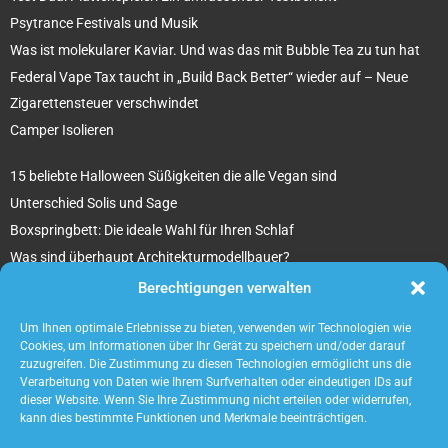
Psytrance Festivals und Musik
Was ist molekularer Kaviar. Und was das mit Bubble Tea zu tun hat
Federal Vape Tax taucht in „Build Back Better“ wieder auf – Neue
Zigarettensteuer verschwindet
Camper Isolieren
15 beliebte Halloween Süßigkeiten die alle Vegan sind
Unterschied Solis und Sage
Boxspringbett: Die ideale Wahl für Ihren Schlaf
Was sind überhaupt Architekturmodellbauer?
Tipps für Ihr beton ciré Badezimmer
Berechtigungen verwalten
5 unverzichtbare Tipps für die Suche nach einem Mietobjekt
Um Ihnen optimale Erlebnisse zu bieten, verwenden wir Technologien wie
Cookies, um Informationen über Ihr Gerät zu speichern und/oder darauf
zuzugreifen. Die Zustimmung zu diesen Technologien ermöglicht uns die
Verarbeitung von Daten wie Ihrem Surfverhalten oder eindeutigen IDs auf
dieser Website. Wenn Sie Ihre Zustimmung nicht erteilen oder widerrufen,
kann dies bestimmte Funktionen und Merkmale beeinträchtigen.