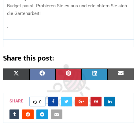
Budget passt. Probieren Sie es aus und erleichtern Sie sich
die Gartenarbeit!
.
Share this post:
X
F
P
L
E
(
A
I
I
M
T
C
N
N
A
SHARE
0
W
E
T
K
I
I
B
E
E
L
T
O
R
D