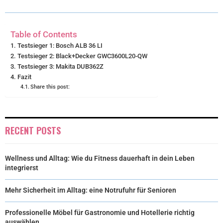
T
O
E
I
E
K
S
N
Table of Contents
R
T
Testsieger 1: Bosch ALB 36 LI
Testsieger 2: Black+Decker GWC3600L20-QW
)
Testsieger 3: Makita DUB362Z
Fazit
Share this post:
RECENT POSTS
Wellness und Alltag: Wie du Fitness dauerhaft in dein Leben
integrierst
Mehr Sicherheit im Alltag: eine Notrufuhr für Senioren
Professionelle Möbel für Gastronomie und Hotellerie richtig
auswählen