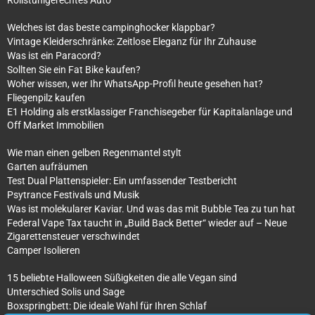
Rollstuhlgerechtes Auto
Welches ist das beste campinghocker klappbar?
Vintage Kleiderschränke: Zeitlose Eleganz für Ihr Zuhause
Was ist ein Paracord?
Sollten Sie ein Fat Bike kaufen?
Woher wissen, wer Ihr WhatsApp-Profil heute gesehen hat?
Fliegenpilz kaufen
E1 Holding als erstklassiger Franchisegeber für Kapitalanlage und
Off Market Immobilien
Wie man einen gelben Regenmantel stylt
Garten aufräumen
Test Dual Plattenspieler: Ein umfassender Testbericht
Psytrance Festivals und Musik
Was ist molekularer Kaviar. Und was das mit Bubble Tea zu tun hat
Federal Vape Tax taucht in „Build Back Better“ wieder auf – Neue
Zigarettensteuer verschwindet
Camper Isolieren
15 beliebte Halloween Süßigkeiten die alle Vegan sind
Unterschied Solis und Sage
Boxspringbett: Die ideale Wahl für Ihren Schlaf