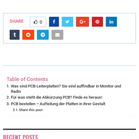
(
A
I
I
M
T
C
N
N
A
SHARE
0
W
E
T
K
I
I
B
E
E
L
T
O
R
D
T
O
E
I
E
K
S
N
Table of Contents
R
T
Was sind PCB-Leiterplatten? Sie sind auffindbar in Monitor und
Radio
)
Für was steht die Abkürzung PCB? Finde es heraus!
PCB bestellen – Aufteilung der Platten in ihrer Gestalt
Share this post:
RECENT POSTS