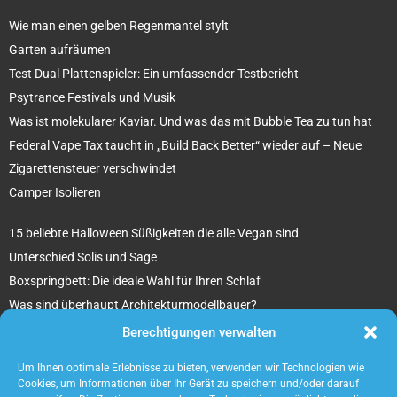
Wie man einen gelben Regenmantel stylt
Garten aufräumen
Test Dual Plattenspieler: Ein umfassender Testbericht
Psytrance Festivals und Musik
Was ist molekularer Kaviar. Und was das mit Bubble Tea zu tun hat
Federal Vape Tax taucht in „Build Back Better“ wieder auf – Neue
Zigarettensteuer verschwindet
Camper Isolieren
15 beliebte Halloween Süßigkeiten die alle Vegan sind
Unterschied Solis und Sage
Boxspringbett: Die ideale Wahl für Ihren Schlaf
Was sind überhaupt Architekturmodellbauer?
Tipps für Ihr beton ciré Badezimmer
Berechtigungen verwalten
5 unverzichtbare Tipps für die Suche nach einem Mietobjekt
Um Ihnen optimale Erlebnisse zu bieten, verwenden wir Technologien wie
Cookies, um Informationen über Ihr Gerät zu speichern und/oder darauf