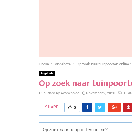
Home
Angebote
Op zoek naar tuinpoorten online?
Angebote
Op zoek naar tuinpoort
Published by Acaneos.de
November 2, 2020
0
SHARE
0
Op zoek naar tuinpoorten online?