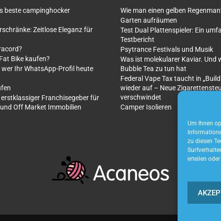
as beste campinghocker
Wie man einen gelben Regenmante
Garten aufräumen
rschränke: Zeitlose Eleganz für
Test Dual Plattenspieler: Ein um
Testbericht
racord?
Psytrance Festivals und Musik
 Fat Bike kaufen?
Was ist molekularer Kaviar. Und 
 wer Ihr WhatsApp-Profil heute
Bubble Tea zu tun hat
Federal Vape Tax taucht in „Build
ufen
wieder auf – Neue Zigarettenste
verschwindet
 erstklassiger Franchisegeber für
 und Off Market Immobilien
Camper Isolieren
Um Ihnen opt
Informatione
zu diesen Te
Surfverhalte
erteilen ode
AKZEP