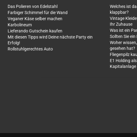
Das Polieren von Edelstahl
Welches ist d
klappbar?
Farbiger Schimmel für die Wand
Vintage Kleide
Veganer Käse selber machen
Ihr Zuhause
Karbolineum
Was ist ein Pa
Lieferando Gutschein kaufen
Sollten Sie ein
Mit diesen Tipps wird Deine nächste Party ein
Woher wissen,
Erfolg!
gesehen hat?
Rollstuhlgerechtes Auto
Fliegenpilz ka
E1 Holding als
Kapitalanlage