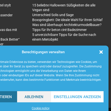
l stylt
15 beliebte Halloween Süßigkeiten die alle
Vegan sind
Unterschied Solis und Sage
fassender
Boxspringbett: Die ideale Wahl für Ihren Schlaf
Was sind überhaupt Architekturmodellbauer?
was das mit
Tipps für Ihr beton ciré Badezimmer
5 unverzichtbare Tipps für die Suche nach
 Back Better“
einem Mietobjekt
uer
Berechtigungen verwalten
imale Erlebnisse zu bieten, verwenden wir Technologien wie Cookies, um
n über Ihr Gerät zu speichern und/oder darauf zuzugreifen. Die Zustimmung
chnologien ermöglicht uns die Verarbeitung von Daten wie Ihrem
n oder eindeutigen IDs auf dieser Website. Wenn Sie Ihre Zustimmung nicht
r widerrufen, kann dies bestimmte Funktionen und Merkmale beeinträchtigen.
TIEREN
ABLEHNEN
EINSTELLUNGEN ANZEIGEN
Cookie policy