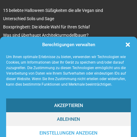
15 beliebte Halloween Süßigkeiten die alle Vegan sind
Unterschied Solis und Sage
Boxspringbett: Die ideale Wahl für Ihren Schlaf
Was sind überhaupt Architekturmodellbauer?
Tipps für Ihr beton ciré Badezimmer
Berechtigungen verwalten
5 unverzichtbare Tipps für die Suche nach einem Mietobjekt
Um Ihnen optimale Erlebnisse zu bieten, verwenden wir Technologien wie
Cookies, um Informationen über Ihr Gerät zu speichern und/oder darauf
zuzugreifen. Die Zustimmung zu diesen Technologien ermöglicht uns die
Verarbeitung von Daten wie Ihrem Surfverhalten oder eindeutigen IDs auf
dieser Website. Wenn Sie Ihre Zustimmung nicht erteilen oder widerrufen,
kann dies bestimmte Funktionen und Merkmale beeinträchtigen.
AKZEPTIEREN
ABLEHNEN
@2023 - www.Acaneos.de. All Right Reserved.
EINSTELLUNGEN ANZEIGEN