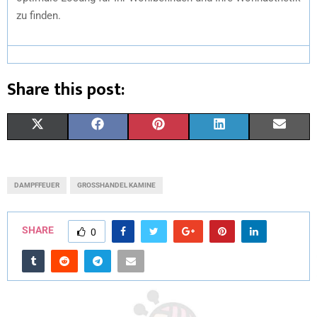
zu finden.
Share this post:
X
F
P
L
E
(
A
I
I
M
T
C
N
N
A
DAMPFFEUER
GROSSHANDEL KAMINE
W
E
T
K
I
I
B
E
E
L
SHARE
0
T
O
R
D
T
O
E
I
E
K
S
N