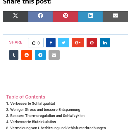
Share this post:
X
F
P
L
E
(
A
I
I
M
T
C
N
N
A
SHARE
0
W
E
T
K
I
I
B
E
E
L
T
O
R
D
T
O
E
I
E
K
S
N
Table of Contents
R
T
Verbesserte Schlafqualität
Weniger Stress und bessere Entspannung
)
Bessere Thermoregulation und Schlafzyklen
Verbesserte Blutzirkulation
Vermeidung von Überhitzung und Schlafunterbrechungen