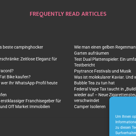
FREQUENTLY READ ARTICLES
as beste campinghocker
Wie man einen gelben Regenmante
Garten aufräumen
rschränke: Zeitlose Eleganz für
Test Dual Plattenspieler: Ein um
Testbericht
racord?
Psytrance Festivals und Musik
 Fat Bike kaufen?
Was ist molekularer Kaviar. Und 
 wer Ihr WhatsApp-Profil heute
Bubble Tea zu tun hat
Federal Vape Tax taucht in „Build
ufen
wieder auf – Neue Zigarettenste
verschwindet
 erstklassiger Franchisegeber für
 und Off Market Immobilien
Camper Isolieren
Um Ihnen opt
Informatione
zu diesen Te
Surfverhalte