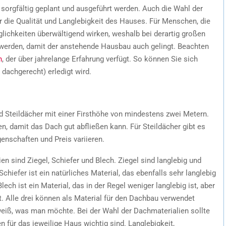
sorgfältig geplant und ausgeführt werden. Auch die Wahl der
r die Qualität und Langlebigkeit des Hauses. Für Menschen, die
glichkeiten überwältigend wirken, weshalb bei derartig großen
werden, damit der anstehende Hausbau auch gelingt. Beachten
n
, der über jahrelange Erfahrung verfügt. So können Sie sich
 dachgerecht) erledigt wird.
d Steildächer mit einer Firsthöhe von mindestens zwei Metern.
n, damit das Dach gut abfließen kann. Für Steildächer gibt es
enschaften und Preis variieren.
n sind Ziegel, Schiefer und Blech. Ziegel sind langlebig und
hiefer ist ein natürliches Material, das ebenfalls sehr langlebig
Blech ist ein Material, das in der Regel weniger langlebig ist, aber
t. Alle drei können als Material für den Dachbau verwendet
eiß, was man möchte. Bei der Wahl der Dachmaterialien sollte
 für das jeweilige Haus wichtig sind. Langlebigkeit,