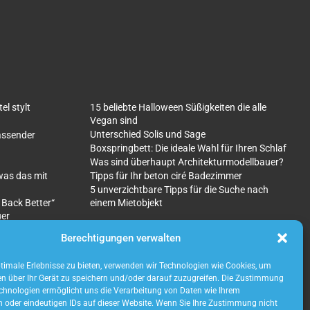
l stylt
15 beliebte Halloween Süßigkeiten die alle
Vegan sind
Unterschied Solis und Sage
fassender
Boxspringbett: Die ideale Wahl für Ihren Schlaf
Was sind überhaupt Architekturmodellbauer?
was das mit
Tipps für Ihr beton ciré Badezimmer
5 unverzichtbare Tipps für die Suche nach
 Back Better“
einem Mietobjekt
uer
Berechtigungen verwalten
imale Erlebnisse zu bieten, verwenden wir Technologien wie Cookies, um
n über Ihr Gerät zu speichern und/oder darauf zuzugreifen. Die Zustimmung
chnologien ermöglicht uns die Verarbeitung von Daten wie Ihrem
n oder eindeutigen IDs auf dieser Website. Wenn Sie Ihre Zustimmung nicht