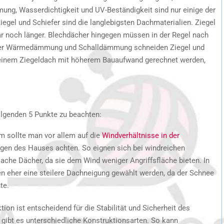
ng, Wasserdichtigkeit und UV-Beständigkeit sind nur einige der
Ziegel und Schiefer sind die langlebigsten Dachmaterialien. Ziegel
ar noch länger. Blechdächer hingegen müssen in der Regel nach
i der Wärmedämmung und Schalldämmung schneiden Ziegel und
i einem Ziegeldach mit höherem Bauaufwand gerechnet werden,
folgenden 5 Punkte zu beachten:
m sollte man vor allem auf die
Windverhältnisse in der
gen des Hauses achten. So eignen sich bei windreichen
lache Dächer, da sie dem Wind weniger Angriffsfläche bieten. In
en eher eine steilere Dachneigung gewählt werden, da der Schnee
te.
on ist entscheidend für die Stabilität und Sicherheit des
gibt es unterschiedliche Konstruktionsarten. So kann