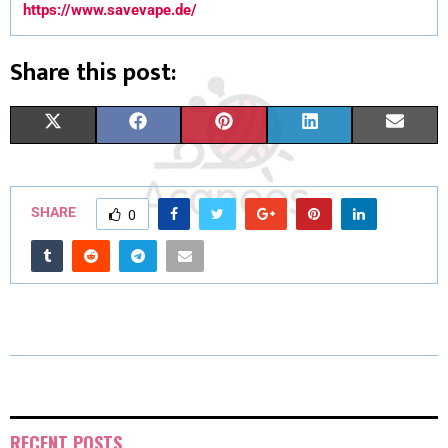
https://www.savevape.de/
Share this post:
X
F
P
L
E
(
A
I
I
M
T
C
N
N
A
SHARE
0
W
E
T
K
I
I
B
E
E
L
T
O
R
D
T
O
E
I
E
K
S
N
R
T
RECENT POSTS