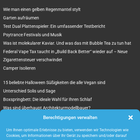
Wie man einen gelben Regenmantel stylt
Garten aufräumen
Test Dual Plattenspieler: Ein umfassender Testbericht
Psytrance Festivals und Musik
Was ist molekularer Kaviar. Und was das mit Bubble Tea zu tun hat
Federal Vape Tax taucht in „Build Back Better“ wieder auf – Neue
Zigarettensteuer verschwindet
Camper Isolieren
15 beliebte Halloween Süßigkeiten die alle Vegan sind
Unterschied Solis und Sage
Boxspringbett: Die ideale Wahl für Ihren Schlaf
Was sind überhaupt Architekturmodellbauer?
Tipps für Ihr beton ciré Badezimmer
Berechtigungen verwalten
5 unverzichtbare Tipps für die Suche nach einem Mietobjekt
Um Ihnen optimale Erlebnisse zu bieten, verwenden wir Technologien wie
Cookies, um Informationen über Ihr Gerät zu speichern und/oder darauf