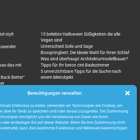
l stylt
15 beliebte Halloween Süßigkeiten die alle
Vegan sind
Unterschied Solis und Sage
fassender
Boxspringbett: Die ideale Wahl für Ihren Schlaf
Was sind überhaupt Architekturmodellbauer?
was das mit
Tipps für Ihr beton ciré Badezimmer
5 unverzichtbare Tipps für die Suche nach
 Back Better“
einem Mietobjekt
uer
Berechtigungen verwalten
imale Erlebnisse zu bieten, verwenden wir Technologien wie Cookies, um
n über Ihr Gerät zu speichern und/oder darauf zuzugreifen. Die Zustimmung
chnologien ermöglicht uns die Verarbeitung von Daten wie Ihrem
n oder eindeutigen IDs auf dieser Website. Wenn Sie Ihre Zustimmung nicht
r widerrufen, kann dies bestimmte Funktionen und Merkmale beeinträchtigen.