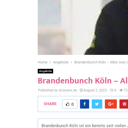
Home
Angebote
Brandenbunch Köln – Alles was
Angebote
Brandenbunch Köln – Al
Published by Acaneos.de
August 2, 2023
0
72
SHARE
0
Brandenbunch Köln ist ein bereits seit viel