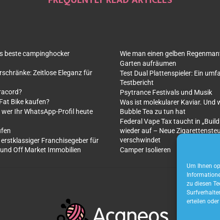
as beste campinghocker
Wie man einen gelben Regenmante
Garten aufräumen
rschränke: Zeitlose Eleganz für
Test Dual Plattenspieler: Ein um
Testbericht
racord?
Psytrance Festivals und Musik
 Fat Bike kaufen?
Was ist molekularer Kaviar. Und 
 wer Ihr WhatsApp-Profil heute
Bubble Tea zu tun hat
Federal Vape Tax taucht in „Build
ufen
wieder auf – Neue Zigarettenste
verschwindet
 erstklassiger Franchisegeber für
 und Off Market Immobilien
Camper Isolieren
Um Ihnen opt
Informatione
zu diesen Te
Surfverhalte
erteilen ode