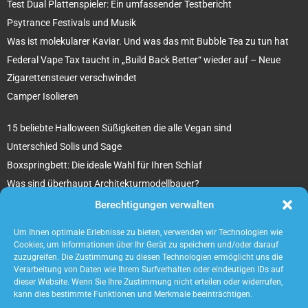
Test Dual Plattenspieler: Ein umfassender Testbericht
Psytrance Festivals und Musik
Was ist molekularer Kaviar. Und was das mit Bubble Tea zu tun hat
Federal Vape Tax taucht in „Build Back Better“ wieder auf – Neue
Zigarettensteuer verschwindet
Camper Isolieren
15 beliebte Halloween Süßigkeiten die alle Vegan sind
Unterschied Solis und Sage
Boxspringbett: Die ideale Wahl für Ihren Schlaf
Was sind überhaupt Architekturmodellbauer?
Tipps für Ihr beton ciré Badezimmer
Berechtigungen verwalten
5 unverzichtbare Tipps für die Suche nach einem Mietobjekt
Um Ihnen optimale Erlebnisse zu bieten, verwenden wir Technologien wie
Cookies, um Informationen über Ihr Gerät zu speichern und/oder darauf
zuzugreifen. Die Zustimmung zu diesen Technologien ermöglicht uns die
Verarbeitung von Daten wie Ihrem Surfverhalten oder eindeutigen IDs auf
dieser Website. Wenn Sie Ihre Zustimmung nicht erteilen oder widerrufen,
kann dies bestimmte Funktionen und Merkmale beeinträchtigen.