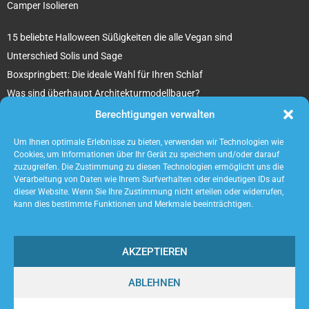
Camper Isolieren
15 beliebte Halloween Süßigkeiten die alle Vegan sind
Unterschied Solis und Sage
Boxspringbett: Die ideale Wahl für Ihren Schlaf
Was sind überhaupt Architekturmodellbauer?
Tipps für Ihr beton ciré Badezimmer
Berechtigungen verwalten
5 unverzichtbare Tipps für die Suche nach einem Mietobjekt
Um Ihnen optimale Erlebnisse zu bieten, verwenden wir Technologien wie
Cookies, um Informationen über Ihr Gerät zu speichern und/oder darauf
zuzugreifen. Die Zustimmung zu diesen Technologien ermöglicht uns die
Verarbeitung von Daten wie Ihrem Surfverhalten oder eindeutigen IDs auf
dieser Website. Wenn Sie Ihre Zustimmung nicht erteilen oder widerrufen,
kann dies bestimmte Funktionen und Merkmale beeinträchtigen.
AKZEPTIEREN
ABLEHNEN
@2023 - www.Acaneos.de. All Right Reserved.