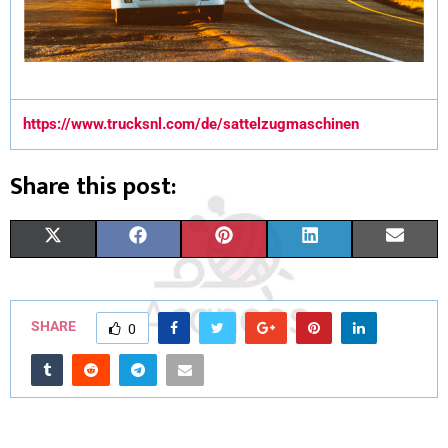
https://www.trucksnl.com/de/sattelzugmaschinen
Share this post:
X
F
P
L
E
(
A
I
I
M
T
C
N
N
A
SHARE
0
W
E
T
K
I
I
B
E
E
L
T
O
R
D