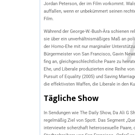
Jordan Peterson, der im Film vorkommt. Wals
auffallen, wenn er unbekümmert seinen rechte
Film.
Während der George-W.-Bush-Ära schienen rel
sie über ein unverhältnismäßiges Maß an poli
der Homo-Ehe mit nur marginaler Unterstützun
Bürgermeister von San Francisco, Gavin Newso
fing an, gleichgeschlechtliche Paare zu heira
Ehe, und Liberale produzierten eine Reihe vo
Pursuit of Equality (2005) und Saving Marria
die effektivsten Waffen, die Liberale in den K
Tägliche Show
In Sendungen wie The Daily Show, Da Ali G Sho
regelmäßig Ziel von Spott. Das Segment „Que
interviewte scherzhaft heterosexuelle Paare, 