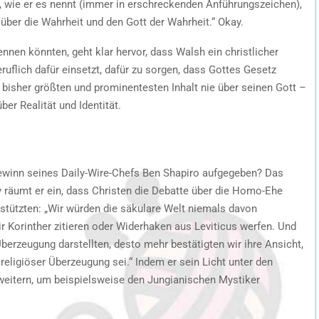
, wie er es nennt (immer in erschreckenden Anführungszeichen),
über die Wahrheit und den Gott der Wahrheit.“ Okay.
nnen könnten, geht klar hervor, dass Walsh ein christlicher
ruflich dafür einsetzt, dafür zu sorgen, dass Gottes Gesetz
 bisher größten und prominentesten Inhalt nie über seinen Gott –
er Realität und Identität.
ewinn seines Daily-Wire-Chefs Ben Shapiro aufgegeben? Das
ity räumt er ein, dass Christen die Debatte über die Homo-Ehe
t stützten: „Wir würden die säkulare Welt niemals davon
r Korinther zitieren oder Widerhaken aus Leviticus werfen. Und
Überzeugung darstellten, desto mehr bestätigten wir ihre Ansicht,
eligiöser Überzeugung sei.“ Indem er sein Licht unter den
erweitern, um beispielsweise den Jungianischen Mystiker