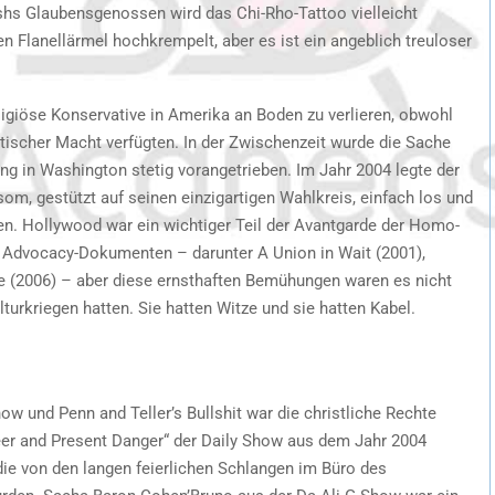
hs Glaubensgenossen wird das Chi-Rho-Tattoo vielleicht
n Flanellärmel hochkrempelt, aber es ist ein angeblich treuloser
igiöse Konservative in Amerika an Boden zu verlieren, obwohl
tischer Macht verfügten. In der Zwischenzeit wurde die Sache
g in Washington stetig vorangetrieben. Im Jahr 2004 legte der
m, gestützt auf seinen einzigartigen Wahlkreis, einfach los und
ten. Hollywood war ein wichtiger Teil der Avantgarde der Homo-
n Advocacy-Dokumenten – darunter A Union in Wait (2001),
ge (2006) – aber diese ernsthaften Bemühungen waren es nicht
ulturkriegen hatten. Sie hatten Witze und sie hatten Kabel.
w und Penn and Teller’s Bullshit war die christliche Rechte
er and Present Danger“ der Daily Show aus dem Jahr 2004
die von den langen feierlichen Schlangen im Büro des