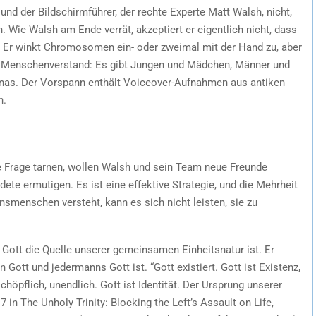
nd der Bildschirmführer, der rechte Experte Matt Walsh, nicht,
Wie Walsh am Ende verrät, akzeptiert er eigentlich nicht, dass
Er winkt Chromosomen ein- oder zweimal mit der Hand zu, aber
en Menschenverstand: Es gibt Jungen und Mädchen, Männer und
inas. Der Vorspann enthält Voiceover-Aufnahmen aus antiken
n.
ge Frage tarnen, wollen Walsh und sein Team neue Freunde
te ermutigen. Es ist eine effektive Strategie, und die Mehrheit
ansmenschen versteht, kann es sich nicht leisten, sie zu
n Gott die Quelle unserer gemeinsamen Einheitsnatur ist. Er
 Gott und jedermanns Gott ist. “Gott existiert. Gott ist Existenz,
schöpflich, unendlich. Gott ist Identität. Der Ursprung unserer
17 in The Unholy Trinity: Blocking the Left’s Assault on Life,