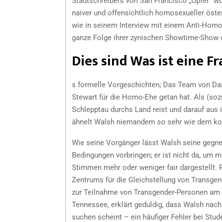
Stadtschreibers von San Francisco „Opfer“ w
naiver und offensichtlich homosexueller öst
wie in seinem Interview mit einem Anti-Homos
ganze Folge ihrer zynischen Showtime-Show da
Dies sind Was ist eine Fr
s formelle Vorgeschichten; Das Team von Daily
Stewart für die Homo-Ehe getan hat. Als (soz
Schlepptau durchs Land reist und darauf aus 
ähnelt Walsh niemandem so sehr wie dem ko
Wie seine Vorgänger lässt Walsh seine gegne
Bedingungen vorbringen; er ist nicht da, um mi
Stimmen mehr oder weniger fair dargestellt. 
Zentrums für die Gleichstellung von Transge
zur Teilnahme von Transgender-Personen am S
Tennessee, erklärt geduldig, dass Walsh nach 
suchen scheint – ein häufiger Fehler bei Stu