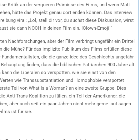
zise Kritik an der verqueren Prämisse des Films, und wenn Matt
tehen, hätte das Projekt genau dort enden können. Das Interview
ibung viral: „Lol, stell dir vor, du suchst diese Diskussion, wirst
baust sie dann NOCH in deinen Film ein. [Clown-Emoji]“
uten Nachforschungen, aber der Film verbringt ungefähr ein Drittel
 die Mühe? Für das implizite Publikum des Films erfüllen diese
e Fundamentalisten, die die ganze Idee des Geschlechts ungefähr
 Behauptung finden, dass die biblischen Patriarchen 900 Jahre alt
kann die Liberalen so verspotten, wie sie einst von den
 Werten wie Transsubstantiation und Homophobie verspottet
r erste Teil von What Is a Woman? an eine zweite Gruppe. Dies
ie Anti-Trans-Koalition zu füllen, ein Teil der Amerikaner, die
ben, aber auch seit ein paar Jahren nicht mehr gerne laut sagen.
lms ist für sie.