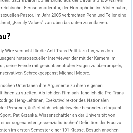
urden. Sacha Baron Cohen’Bruno aus der Da Ali G Show war ein
erreichischer Fernsehmoderator, der Homophobe ins Visier nahm,
exuellen-Pastor. Im Jahr 2005 verbrachten Penn und Teller eine
mit, „Family Values“ von oben bis unten zu entlarven.
au?
 Wire versucht für die Anti-Trans-Politik zu tun, was Jon
usagen) heterosexueller Interviewer, der mit der Kamera im
ist, seine Feinde mit gesichtsneutralen Fragen zu überrumpeln,
nservativen Schreckgespenst Michael Moore.
rischen Untertanen ihre Argumente zu ihren eigenen
t ihnen zu streiten. Als ich den Film sah, fand ich die Pro-Trans-
Rodrigo Heng-Lehtinen, Exekutivdirektor des Nationalen
nder-Personen, äußert sich beispielsweise besonders eloquent
port. Pat Grzanka, Wissenschaftler an der Universität von
einer sogenannten „essenzialistischen“ Definition der Frau zu
denten im ersten Semester einer 101-Klasse. Besuch ansehen