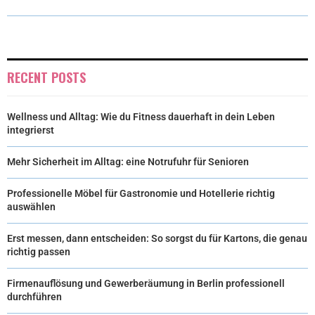
T
O
E
I
E
K
S
N
R
T
RECENT POSTS
)
Wellness und Alltag: Wie du Fitness dauerhaft in dein Leben
integrierst
Mehr Sicherheit im Alltag: eine Notrufuhr für Senioren
Professionelle Möbel für Gastronomie und Hotellerie richtig
auswählen
Erst messen, dann entscheiden: So sorgst du für Kartons, die genau
richtig passen
Firmenauflösung und Gewerberäumung in Berlin professionell
durchführen