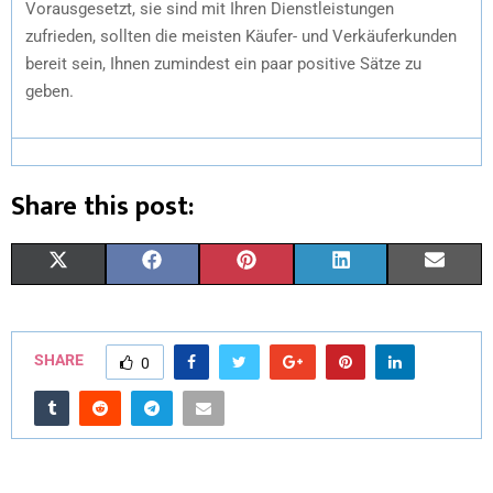
Vorausgesetzt, sie sind mit Ihren Dienstleistungen
zufrieden, sollten die meisten Käufer- und Verkäuferkunden
bereit sein, Ihnen zumindest ein paar positive Sätze zu
geben.
Share this post:
X
F
P
L
E
(
A
I
I
M
T
C
N
N
A
SHARE
0
W
E
T
K
I
I
B
E
E
L
T
O
R
D